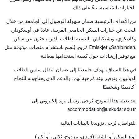
الخيارات المُناسبة بناءً على ذلك.
من الأهداف الرئيسية ضمان سهولة الوصول إلى الجامعة من خلال
البحث عن خيارات السكن الجامعي القريبة، عادةً في أوسكودار،
وكاديكوي، وبشيكتاش. بالنسبة للطلاب الذين يبحثون عن سكن
مُريح، يُنصح باستخدام منصات موثوقة مثل Emlakjet وSahibinden،
مع توفير إرشادات حول كيفية استخدامها بفعالية.
في هذا السياق، تهدف جامعتنا إلى ضمان انتقال سلس للطلاب
الدوليين، وتوفير بيئة مُرحبة لهم، والدعم الذي يحتاجونه للنجاح
أكاديميًا وشخصيًا.
بعد تعبئة هذا النموذج، يُرجى إرسال بريد إلكتروني إلى
accommodation@uskudar.edu.tr.
للتواصل، يُرجى تزويدنا بالبيانات التالية:
نوع السكن أو الشقة (فردي، مزدوج، ثلاثي، أو أكثر).